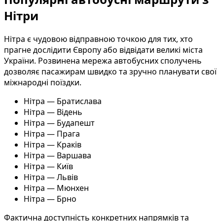
Нітри
Нітра є чудовою відправною точкою для тих, хто
прагне дослідити Європу або відвідати великі міста
України. Розвинена мережа автобусних сполучень
дозволяє пасажирам швидко та зручно планувати свої
міжнародні поїздки.
Нітра — Братислава
Нітра — Відень
Нітра — Будапешт
Нітра — Прага
Нітра — Краків
Нітра — Варшава
Нітра — Київ
Нітра — Львів
Нітра — Мюнхен
Нітра — Брно
Фактична доступність конкретних напрямків та