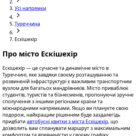
Усі напрямки
Туреччина
Ескішехір
Про місто Ескішехір
Ескішехір — це сучасне та динамічне місто в
Туреччині, яке завдяки своєму розташуванню та
розвиненій інфраструктурі є важливим транспортним
вузлом для багатьох мандрівників. Місто приваблює
студентів, туристів та бізнесменів, пропонуючи зручне
сполучення з іншими регіонами країни та
міжнародними напрямками. Якщо ви плануєте свою
подорож, найкращим рішенням буде заздалегідь
придбати
автобусні квитки з міста Ескішехір
, що
дозволить вам спланувати маршрут з максимальним
комфортом та впевненістю у своєму графіку.