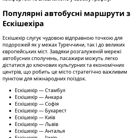
Популярні автобусні маршрути з
Ескішехіра
Ескішехір слугує чудовою відправною точкою для
подорожей як у межах Туреччини, так і до великих
європейських міст. Завдяки розгалуженій мережі
автобусних сполучень, пасажири можуть легко
дістатися до ключових культурних та економічних
центрів, що робить це місто стратегічно важливим
пунктом для міжнародних поїздок.
Ескішехір — Стамбул
Ескішехір — Анкара
Ескішехір — Софія
Ескішехір — Бухарест
Ескішехір — Київ
Ескішехір — Львів
Ескішехір — Анталья
Ескішехір — Ізмір