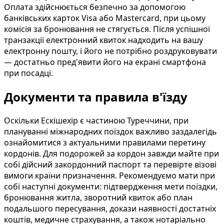
Оплата здійснюється безпечно за допомогою
банківських карток Visa або Mastercard, при цьому
комісія за бронювання не стягується. Після успішної
транзакції електронний квиток надходить на вашу
електронну пошту, і його не потрібно роздруковувати
— достатньо пред'явити його на екрані смартфона
при посадці.
Документи та правила в'їзду
Оскільки Ескішехір є частиною Туреччини, при
плануванні міжнародних поїздок важливо заздалегідь
ознайомитися з актуальними правилами перетину
кордонів. Для подорожей за кордон завжди майте при
собі дійсний закордонний паспорт та перевірте візові
вимоги країни призначення. Рекомендуємо мати при
собі наступні документи: підтвердження мети поїздки,
бронювання житла, зворотний квиток або план
подальшого пересування, докази наявності достатніх
коштів, медичне страхування, а також нотаріально