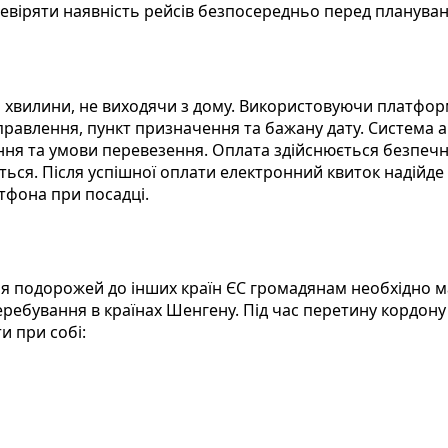
евіряти наявність рейсів безпосередньо перед планува
ені хвилини, не виходячи з дому. Використовуючи платфо
дправлення, пункт призначення та бажану дату. Система 
ення та умови перевезення. Оплата здійснюється безпечн
ться. Після успішної оплати електронний квиток надійде
тфона при посадці.
для подорожей до інших країн ЄС громадянам необхідно 
перебування в країнах Шенгену. Під час перетину кордо
и при собі: