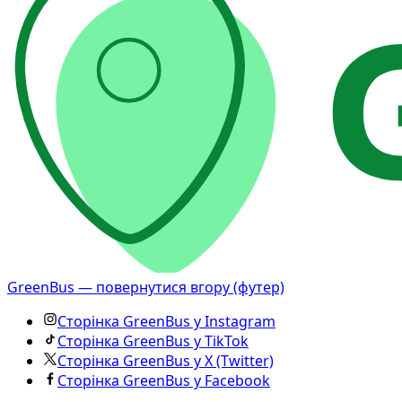
GreenBus — повернутися вгору (футер)
Сторінка GreenBus у Instagram
Сторінка GreenBus у TikTok
Сторінка GreenBus у X (Twitter)
Сторінка GreenBus у Facebook