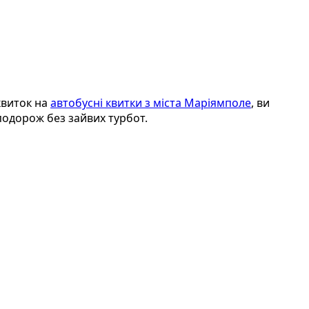
квиток на
автобусні квитки з міста Маріямполе
, ви
подорож без зайвих турбот.