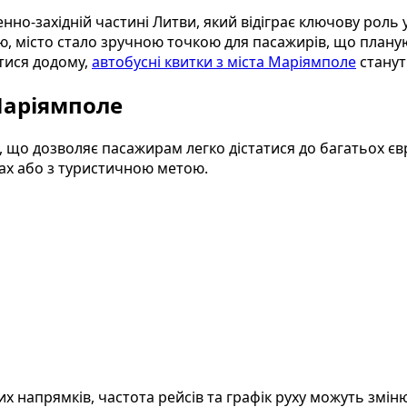
но-західній частині Литви, який відіграє ключову роль 
, місто стало зручною точкою для пасажирів, що плану
утися додому,
автобусні квитки з міста Маріямполе
станут
Маріямполе
, що дозволяє пасажирам легко дістатися до багатьох є
вах або з туристичною метою.
 напрямків, частота рейсів та графік руху можуть зміню