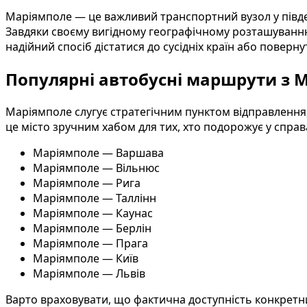
Маріямполе — це важливий транспортний вузол у півден
Завдяки своєму вигідному географічному розташуванню
надійний спосіб дістатися до сусідніх країн або поверн
Популярні автобусні маршрути з 
Маріямполе слугує стратегічним пунктом відправлення
це місто зручним хабом для тих, хто подорожує у спра
Маріямполе — Варшава
Маріямполе — Вільнюс
Маріямполе — Рига
Маріямполе — Таллінн
Маріямполе — Каунас
Маріямполе — Берлін
Маріямполе — Прага
Маріямполе — Київ
Маріямполе — Львів
Варто враховувати, що фактична доступність конкретних