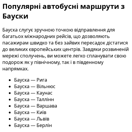
Популярні автобусні маршрути з
Бауски
Бауска слугує зручною точкою відправлення для
багатьох міжнародних рейсів, що дозволяють
пасажирам швидко та без зайвих пересадок дістатися
до великих європейських центрів. Завдяки розвиненій
мережі сполучень, ви можете легко спланувати свою
подорож як у північному, так і в південному
напрямках.
Бауска — Рига
Бауска — Вільнюс
Бауска — Каунас
Бауска — Таллінн
Бауска — Варшава
Бауска — Київ
Бауска — Львів
Бауска — Берлін