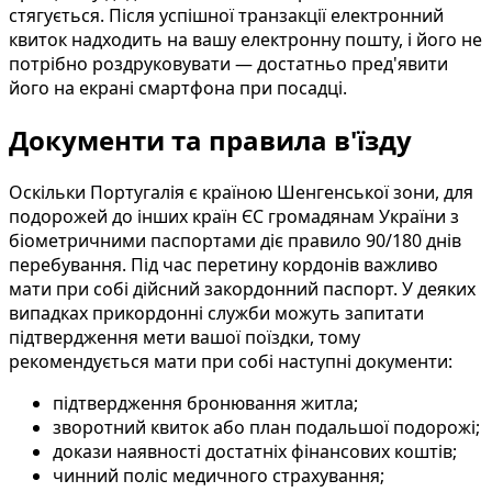
стягується. Після успішної транзакції електронний
квиток надходить на вашу електронну пошту, і його не
потрібно роздруковувати — достатньо пред'явити
його на екрані смартфона при посадці.
Документи та правила в'їзду
Оскільки Португалія є країною Шенгенської зони, для
подорожей до інших країн ЄС громадянам України з
біометричними паспортами діє правило 90/180 днів
перебування. Під час перетину кордонів важливо
мати при собі дійсний закордонний паспорт. У деяких
випадках прикордонні служби можуть запитати
підтвердження мети вашої поїздки, тому
рекомендується мати при собі наступні документи:
підтвердження бронювання житла;
зворотний квиток або план подальшої подорожі;
докази наявності достатніх фінансових коштів;
чинний поліс медичного страхування;