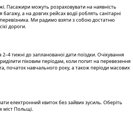
жі. Пасажири можуть розраховувати на наявність
 багажу, а на довгих рейсах водії роблять санітарні
а перевізника. Ми радимо взяти з собою достатню
ієї дороги.
–4 тижні до запланованої дати поїздки. Очікування
 приділити піковим періодам, коли попит на перевезення
свята, початок навчального року, а також періоди масових
ати електронний квиток без зайвих зусиль. Оберіть
х міст Польщі.