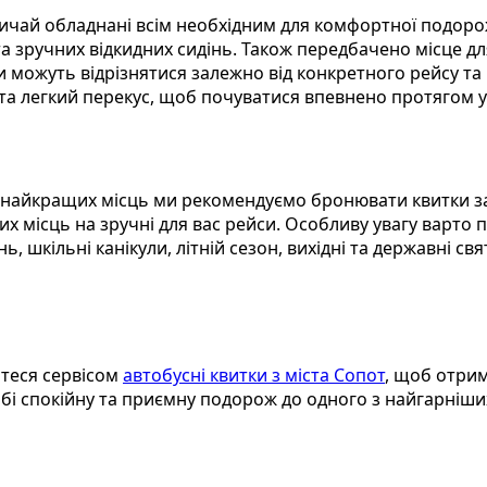
вичай обладнані всім необхідним для комфортної подоро
та зручних відкидних сидінь. Також передбачено місце для
и можуть відрізнятися залежно від конкретного рейсу т
та легкий перекус, щоб почуватися впевнено протягом ус
айкращих місць ми рекомендуємо бронювати квитки за 2
их місць на зручні для вас рейси. Особливу увагу варто
нь, шкільні канікули, літній сезон, вихідні та державні 
йтеся сервісом
автобусні квитки з міста Сопот
, щоб отрим
обі спокійну та приємну подорож до одного з найгарніши