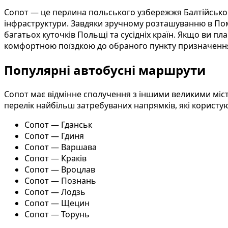
Сопот — це перлина польського узбережжя Балтійськог
інфраструктури. Завдяки зручному розташуванню в Пом
багатьох куточків Польщі та сусідніх країн. Якщо ви 
комфортною поїздкою до обраного пункту призначенн
Популярні автобусні маршрути
Сопот має відмінне сполучення з іншими великими міст
перелік найбільш затребуваних напрямків, які користу
Сопот — Гданськ
Сопот — Гдиня
Сопот — Варшава
Сопот — Краків
Сопот — Вроцлав
Сопот — Познань
Сопот — Лодзь
Сопот — Щецин
Сопот — Торунь