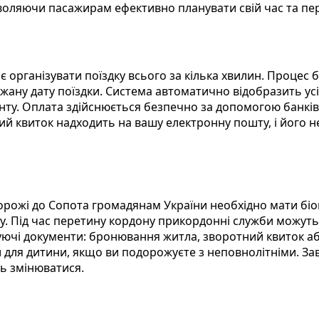
оляючи пасажирам ефективно планувати свій час та пер
є організувати поїздку всього за кілька хвилин. Проце
жану дату поїздки. Система автоматично відобразить усі 
нту. Оплата здійснюється безпечно за допомогою банківс
ий квиток надходить на вашу електронну пошту, і його н
орожі до Сопота громадянам України необхідно мати б
ну. Під час перетину кордону прикордонні служби можут
жуючі документи: бронювання житла, зворотний квиток а
 для дитини, якщо ви подорожуєте з неповнолітніми. Зав
ь змінюватися.