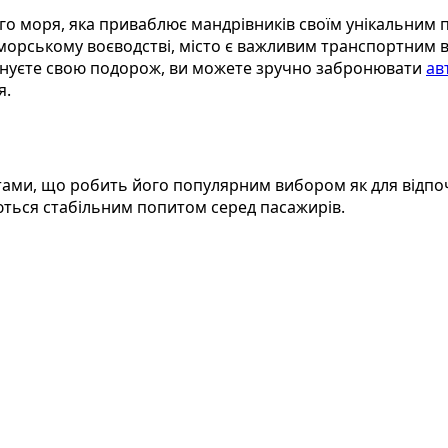
о моря, яка приваблює мандрівників своїм унікальним 
орському воєводстві, місто є важливим транспортним ву
плануєте свою подорож, ви можете зручно забронювати
ав
я.
ами, що робить його популярним вибором як для відпочи
ються стабільним попитом серед пасажирів.