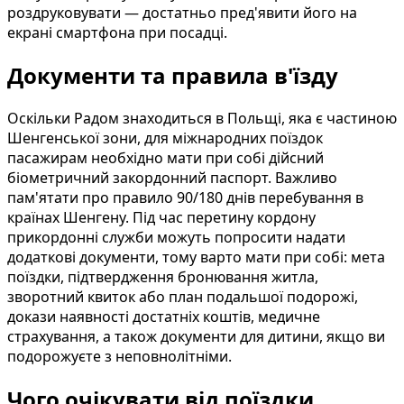
роздруковувати — достатньо пред'явити його на
екрані смартфона при посадці.
Документи та правила в'їзду
Оскільки Радом знаходиться в Польщі, яка є частиною
Шенгенської зони, для міжнародних поїздок
пасажирам необхідно мати при собі дійсний
біометричний закордонний паспорт. Важливо
пам'ятати про правило 90/180 днів перебування в
країнах Шенгену. Під час перетину кордону
прикордонні служби можуть попросити надати
додаткові документи, тому варто мати при собі: мета
поїздки, підтвердження бронювання житла,
зворотний квиток або план подальшої подорожі,
докази наявності достатніх коштів, медичне
страхування, а також документи для дитини, якщо ви
подорожуєте з неповнолітніми.
Чого очікувати від поїздки