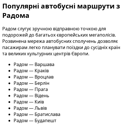
Популярні автобусні маршрути з
Радома
Радом слугує зручною відправною точкою для
подорожей до багатьох європейських мегаполісів.
Розвинена мережа автобусних сполучень дозволяє
пасажирам легко планувати поїздки до сусідніх країн
та великих культурних центрів Європи.
Радом — Варшава
Радом — Краків
Радом — Вроцлав
Радом — Берлін
Радом — Прага
Радом — Відень
Радом — Київ
Радом — Львів
Радом — Братислава
Радом — Будапешт