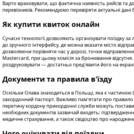
Варто враховувати, що фактична наявність рейсів та д
перевізників. Рекомендуємо перевіряти актуальні дан
Як купити квиток онлайн
Сучасні технології дозволяють організувати поїздку за
до зручного інтерфейсу, де можна вказати місто відпра
дозволяючи порівняти час у дорозі, точки відправленн
Mastercard, при цьому комісія за бронювання відсутня
роздруковувати — достатньо пред'явити його на екран
Документи та правила в'їзду
Оскільки Олава знаходиться в Польщі, яка є частиною
закордонний паспорт. Важливо пам'ятати про правило 9
перетину кордону прикордонні служби можуть поставит
необхідних документів зазвичай входять: підтвердженн
медичне страхування, а також свідоцтво про народженн
Чого очікувати від поїздки