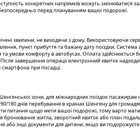
оступність конкретних напрямків можуть змінюватися зал
і безпосередньо перед плануванням вашої подорожі.
 лічені хвилини, не виходячи з дому. Використовуючи сер
влення, пункт прибуття та бажану дату поїздки. Система 
я та умови комфорту в автобусах. Оплата здійснюється б
. Після завершення операції електронний квиток надходи
і смартфона при посадці.
 Шенгенської зони, для міжнародних поїздок пасажирам 
0/180 днів перебування в країнах Шенгену для громадян
и питання щодо мети вашої подорожі, тому варто мати 
я бронювання житла, зворотний квиток або план подальш
я або інші документи для дитини, якщо ви подорожуєте 