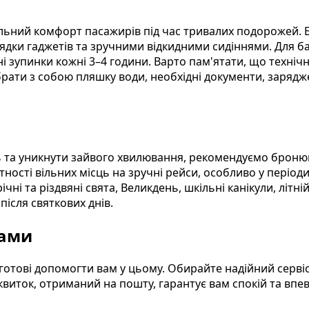
льний комфорт пасажирів під час тривалих подорожей. Б
ядки гаджетів та зручними відкидними сидіннями. Для ба
ні зупинки кожні 3–4 години. Варто пам'ятати, що техні
рати з собою пляшку води, необхідні документи, зарядж
 та уникнути зайвого хвилювання, рекомендуємо бронюва
ності вільних місць на зручні рейси, особливо у періоди
ні та різдвяні свята, Великдень, шкільні канікули, літній
ісля святкових днів.
нами
готові допомогти вам у цьому. Обирайте надійний серв
ток, отриманий на пошту, гарантує вам спокій та впевне