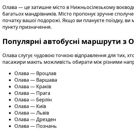
Олава — це затишне місто в Нижньосілезькому воєвод
багатьох мандрівників. Місто пропонує зручне сполу
початку вашої подорожі. Якщо ви плануєте поїздку, ви
пункту призначення.
Популярні автобусні маршрути з 
Олава слугує чудовою точкою відправлення для тих, хто
пасажири мають можливість обирати між різними напрям
Олава — Вроцлав
Олава — Варшава
Олава — Краків
Олава — Прага
Олава — Берлін
Олава — Київ
Олава — Львів
Олава — Дрезден
Олава — Познань