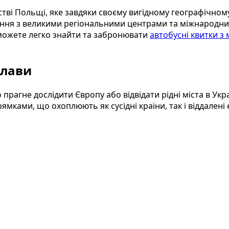
стві Польщі, яке завдяки своєму вигідному географічн
чення з великими регіональними центрами та міжнародн
 можете легко знайти та забронювати
автобусні квитки з 
Олави
 прагне дослідити Європу або відвідати рідні міста в Ук
ками, що охоплюють як сусідні країни, так і віддалені 