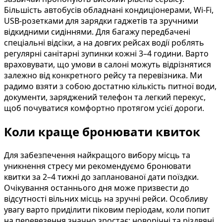
Більшість автобусів обладнані кондиціонерами, Wi-Fi,
USB-розетками для зарядки гаджетів та зручними
відкидними сидіннями. Для багажу передбачені
спеціальні відсіки, а на довгих рейсах водії роблять
регулярні санітарні зупинки кожні 3–4 години. Варто
враховувати, що умови в салоні можуть відрізнятися
залежно від конкретного рейсу та перевізника. Ми
радимо взяти з собою достатню кількість питної води,
документи, заряджений телефон та легкий перекус,
щоб почуватися комфортно протягом усієї дороги.
Коли краще бронювати квиток
Для забезпечення найкращого вибору місць та
уникнення стресу ми рекомендуємо бронювати
квитки за 2–4 тижні до запланованої дати поїздки.
Очікування останнього дня може призвести до
відсутності вільних місць на зручні рейси. Особливу
увагу варто приділити піковим періодам, коли попит
на перевезення значно зростає: новорічні та різдвяні