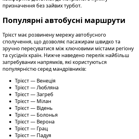
призначення без зайвих турбот.
Популярні автобусні маршрути
Трієст має розвинену мережу автобусного
сполучення, що дозволяє пасажирам швидко та
зручно пересуватися між ключовими містами регіону
та сусідніх країн. Нижче наведено перелік найбільш
затребуваних напрямків, які користуються
популярністю серед мандрівників:
Трієст — Венеція
Трієст — Любляна
Трієст — Загреб
Трієст — Мілан
Трієст — Відень
Трієст — Болонья
Трієст — Верона
Трієст — Грац
Трієст — Падуя