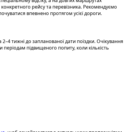
 спеціальному відсіку, а на довгих маршрутах
д конкретного рейсу та перевізника. Рекомендуємо
почуватися впевнено протягом усієї дороги.
–4 тижні до запланованої дати поїздки. Очікування
и періодам підвищеного попиту, коли кількість