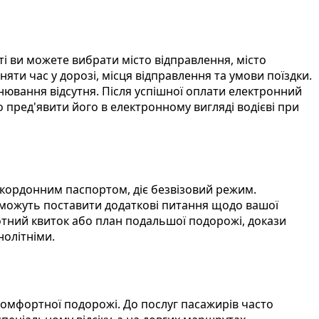
ті ви можете вибрати місто відправлення, місто
яти час у дорозі, місця відправлення та умови поїздки.
нювання відсутня. Після успішної оплати електронний
 пред'явити його в електронному вигляді водієві при
акордонним паспортом, діє безвізовий режим.
 можуть поставити додаткові питання щодо вашої
отний квиток або план подальшої подорожі, докази
нолітніми.
комфортної подорожі. До послуг пасажирів часто