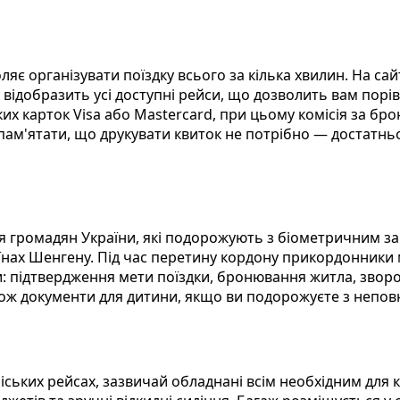
ляє організувати поїздку всього за кілька хвилин. На сай
відобразить усі доступні рейси, що дозволить вам порівн
х карток Visa або Mastercard, при цьому комісія за бро
ам'ятати, що друкувати квиток не потрібно — достатньо
для громадян України, які подорожують з біометричним з
аїнах Шенгену. Під час перетину кордону прикордонники
и: підтвердження мети поїздки, бронювання житла, звор
акож документи для дитини, якщо ви подорожуєте з непов
іських рейсах, зазвичай обладнані всім необхідним для 