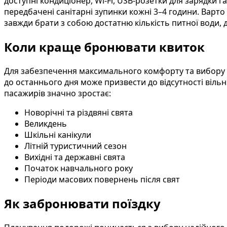
доступні кондиціонер, Wi-Fi, USB-розетки для зарядки г
передбачені санітарні зупинки кожні 3–4 години. Варт
завжди брати з собою достатню кількість питної води,
Коли краще бронювати квиток
Для забезпечення максимального комфорту та вибору н
до останнього дня може призвести до відсутності вільн
пасажирів значно зростає:
Новорічні та різдвяні свята
Великдень
Шкільні канікули
Літній туристичний сезон
Вихідні та державні свята
Початок навчального року
Періоди масових повернень після свят
Як забронювати поїздку