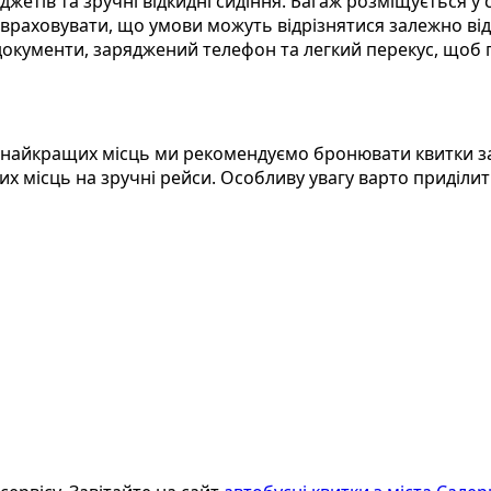
аджетів та зручні відкидні сидіння. Багаж розміщується у
о враховувати, що умови можуть відрізнятися залежно ві
 документи, заряджений телефон та легкий перекус, щоб 
айкращих місць ми рекомендуємо бронювати квитки за 2
их місць на зручні рейси. Особливу увагу варто приділит