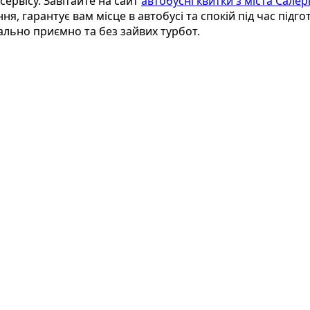
ервісу. Завітайте на сайт
автобусні квитки з міста Сале
, гарантує вам місце в автобусі та спокій під час підго
ально приємно та без зайвих турбот.