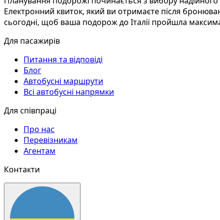
Планування подорожі починається з вибору надійного с
Електронний квиток, який ви отримаєте після бронювання
сьогодні, щоб ваша подорож до Італії пройшла максим
Для пасажирів
Питання та відповіді
Блог
Автобусні маршрути
Всі автобусні напрямки
Для співпраці
Про нас
Перевізникам
Агентам
Контакти