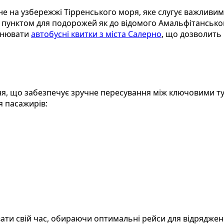
е на узбережжі Тірренського моря, яке слугує важливим
унктом для подорожей як до відомого Амальфітанського 
ронювати
автобусні квитки з міста Салерно
, що дозволить
я, що забезпечує зручне пересування між ключовими т
я пасажирів:
и свій час, обираючи оптимальні рейси для відряджень 