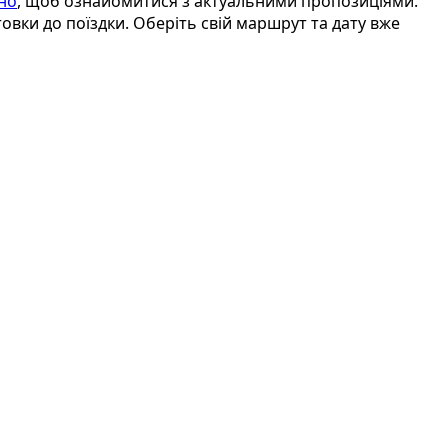
рно
, щоб ознайомитися з актуальними пропозиціями.
товки до поїздки. Оберіть свій маршрут та дату вже