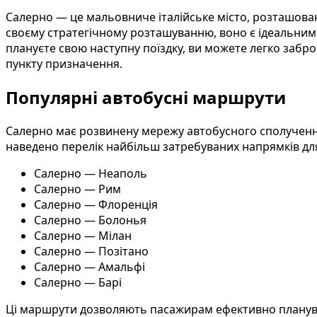
Салерно — це мальовниче італійське місто, розташован
своєму стратегічному розташуванню, воно є ідеальним п
плануєте свою наступну поїздку, ви можете легко заб
пункту призначення.
Популярні автобусні маршрути
Салерно має розвинену мережу автобусного сполученн
наведено перелік найбільш затребуваних напрямків дл
Салерно — Неаполь
Салерно — Рим
Салерно — Флоренція
Салерно — Болонья
Салерно — Мілан
Салерно — Позітано
Салерно — Амальфі
Салерно — Барі
Ці маршрути дозволяють пасажирам ефективно плануват