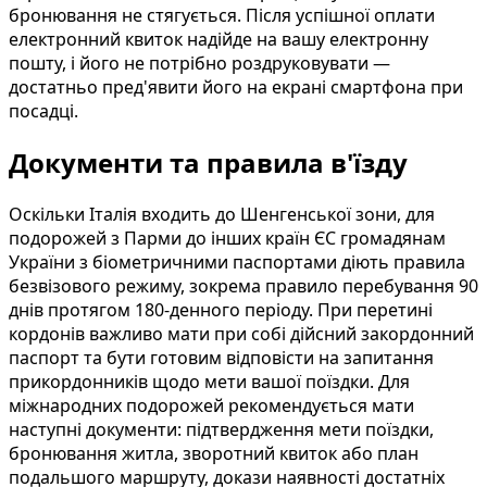
бронювання не стягується. Після успішної оплати
електронний квиток надійде на вашу електронну
пошту, і його не потрібно роздруковувати —
достатньо пред'явити його на екрані смартфона при
посадці.
Документи та правила в'їзду
Оскільки Італія входить до Шенгенської зони, для
подорожей з Парми до інших країн ЄС громадянам
України з біометричними паспортами діють правила
безвізового режиму, зокрема правило перебування 90
днів протягом 180-денного періоду. При перетині
кордонів важливо мати при собі дійсний закордонний
паспорт та бути готовим відповісти на запитання
прикордонників щодо мети вашої поїздки. Для
міжнародних подорожей рекомендується мати
наступні документи: підтвердження мети поїздки,
бронювання житла, зворотний квиток або план
подальшого маршруту, докази наявності достатніх