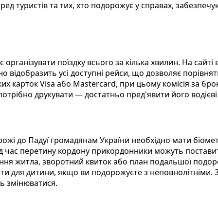
ед туристів та тих, хто подорожує у справах, забезпеч
 організувати поїздку всього за кілька хвилин. На сайті
 відобразить усі доступні рейси, що дозволяє порівняти 
х карток Visa або Mastercard, при цьому комісія за бро
 потрібно друкувати — достатньо пред'явити його водієв
орожі до Падуї громадянам України необхідно мати біо
Під час перетину кордону прикордонники можуть постави
ня житла, зворотний квиток або план подальшої подорож
ти для дитини, якщо ви подорожуєте з неповнолітніми. З
ь змінюватися.