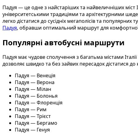
Падуя — це одне з найстаріших та найвеличніших міст І
університетськими традиціями та архітектурними шеде
легко дістатися до сусідніх мегаполісів та популярни
Падуя
, обравши оптимальний маршрут для комфортної
Популярні автобусні маршрути
Падуя має чудове сполучення з багатьма містами Італі
дозволяє швидко та без зайвих пересадок дістатися до 
Падуя — Венеція
Падуя — Верона
Падуя — Мілан
Падуя — Болонья
Падуя — Флоренція
Падуя — Рим
Падуя — Трієст
Падуя — Бергамо
Падуя — Генуя