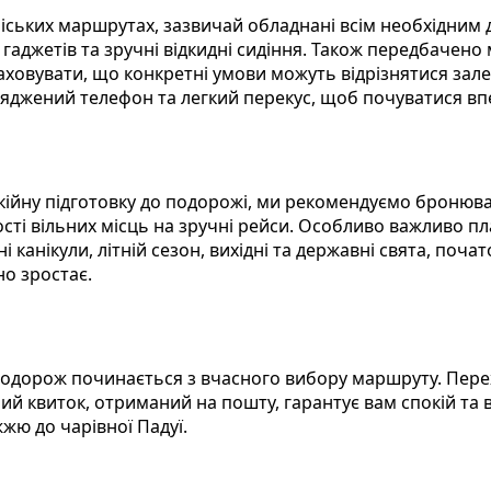
міських маршрутах, зазвичай обладнані всім необхідним
 гаджетів та зручні відкидні сидіння. Також передбачено 
раховувати, що конкретні умови можуть відрізнятися зал
аряджений телефон та легкий перекус, щоб почуватися вп
кійну підготовку до подорожі, ми рекомендуємо бронюват
ті вільних місць на зручні рейси. Особливо важливо план
і канікули, літній сезон, вихідні та державні свята, поч
но зростає.
подорож починається з вчасного вибору маршруту. Пере
 квиток, отриманий на пошту, гарантує вам спокій та вп
ю до чарівної Падуї.