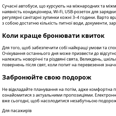
Сучасні автобуси, що курсують на міжнародних та між
наявність кондиціонера, Wi-Fi, USB-розеток для зарядки
регулярні санітарні зупинки кожні 3–4 години. Варто в
з собою достатню кількість питної води, документи, з
Коли краще бронювати квиток
Для того, щоб забезпечити собі найкращі умови та спо
Очікування останнього дня може призвести до відсутнос
належать новорічні та різдвяні свята, Великдень, шкільн
повернень після свят, коли попит на перевезення знач
Забронюйте свою подорож
Не відкладайте планування на потім, адже комфортна 
ознайомитися з актуальними пропозиціями. Електронний
вже сьогодні, щоб насолодитися незабутньою подорожж
Для пасажирів