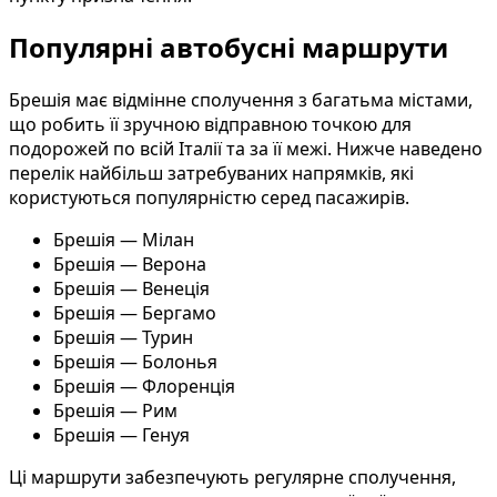
Популярні автобусні маршрути
Брешія має відмінне сполучення з багатьма містами,
що робить її зручною відправною точкою для
подорожей по всій Італії та за її межі. Нижче наведено
перелік найбільш затребуваних напрямків, які
користуються популярністю серед пасажирів.
Брешія — Мілан
Брешія — Верона
Брешія — Венеція
Брешія — Бергамо
Брешія — Турин
Брешія — Болонья
Брешія — Флоренція
Брешія — Рим
Брешія — Генуя
Ці маршрути забезпечують регулярне сполучення,