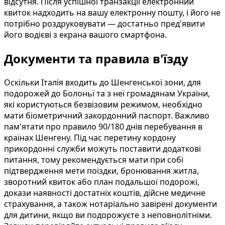
відсутня. Після успішної транзакції електронний
квиток надходить на вашу електронну пошту, і його не
потрібно роздруковувати — достатньо пред'явити
його водієві з екрана вашого смартфона.
Документи та правила в'їзду
Оскільки Італія входить до Шенгенської зони, для
подорожей до Болоньї та з неї громадянам України,
які користуються безвізовим режимом, необхідно
мати біометричний закордонний паспорт. Важливо
пам'ятати про правило 90/180 днів перебування в
країнах Шенгену. Під час перетину кордону
прикордонні служби можуть поставити додаткові
питання, тому рекомендується мати при собі
підтвердження мети поїздки, бронювання житла,
зворотний квиток або план подальшої подорожі,
докази наявності достатніх коштів, дійсне медичне
страхування, а також нотаріально завірені документи
для дитини, якщо ви подорожуєте з неповнолітніми.