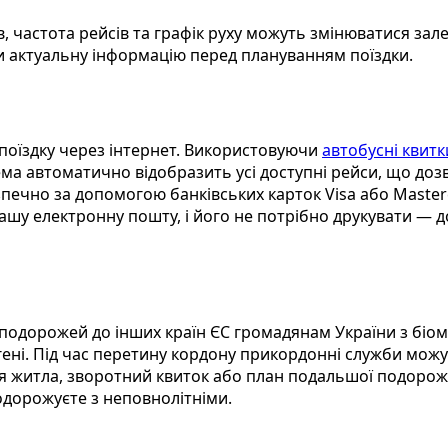
, частота рейсів та графік руху можуть змінюватися зал
 актуальну інформацію перед плануванням поїздки.
поїздку через інтернет. Використовуючи
автобусні квитк
ма автоматично відобразить усі доступні рейси, що дозв
печно за допомогою банківських карток Visa або Masterc
ашу електронну пошту, і його не потрібно друкувати — д
 подорожей до інших країн ЄС громадянам України з бі
ені. Під час перетину кордону прикордонні служби можу
я житла, зворотний квиток або план подальшої подорожі,
одорожуєте з неповнолітніми.