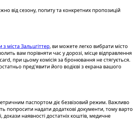
ежно від сезону, попиту та конкретних пропозицій
и з міста Зальцгіттер
, ви можете легко вибрати місто
олить вам порівняти час у дорозі, місце відправлення
ard, при цьому комісія за бронювання не стягується.
остатньо пред'явити його водієві з екрана вашого
ометричним паспортом діє безвізовий режим. Важливо
ть попросити надати додаткові документи, тому варто
 докази наявності достатніх коштів, медичне