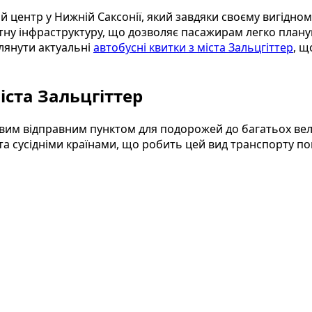
 центр у Нижній Саксонії, який завдяки своєму вигідно
у інфраструктуру, що дозволяє пасажирам легко плануват
лянути актуальні
автобусні квитки з міста Зальцгіттер
, 
іста Зальцгіттер
овим відправним пунктом для подорожей до багатьох вел
та сусідніми країнами, що робить цей вид транспорту п