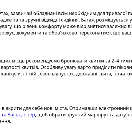
ах, зазвичай обладнані всім необхідним для тривалої п
аджетів та зручні відкидні сидіння. Багаж розміщується у
ь увагу, що рівень комфорту може відрізнятися залежно 
 перекус, документи та обов'язково переконатися, що ва
ащих місць рекомендуємо бронювати квитки за 2–4 тижні
 вартості квитків. Особливу увагу варто приділити піко
ні канікули, літній сезон відпусток, державні свята, поч
відкрити для себе нові міста. Отримавши електронний кв
ста Зальцгіттер
, щоб обрати зручний маршрут та дату, 
ення.