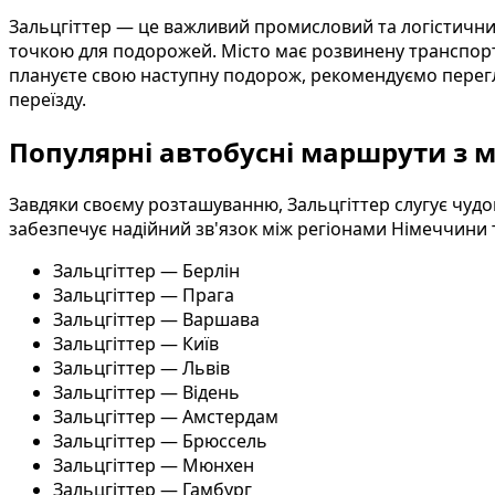
Зальцгіттер — це важливий промисловий та логістичний
точкою для подорожей. Місто має розвинену транспортн
плануєте свою наступну подорож, рекомендуємо перег
переїзду.
Популярні автобусні маршрути з м
Завдяки своєму розташуванню, Зальцгіттер слугує чуд
забезпечує надійний зв'язок між регіонами Німеччини 
Зальцгіттер — Берлін
Зальцгіттер — Прага
Зальцгіттер — Варшава
Зальцгіттер — Київ
Зальцгіттер — Львів
Зальцгіттер — Відень
Зальцгіттер — Амстердам
Зальцгіттер — Брюссель
Зальцгіттер — Мюнхен
Зальцгіттер — Гамбург