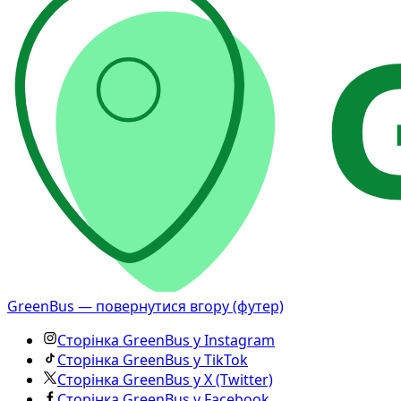
GreenBus — повернутися вгору (футер)
Сторінка GreenBus у Instagram
Сторінка GreenBus у TikTok
Сторінка GreenBus у X (Twitter)
Сторінка GreenBus у Facebook