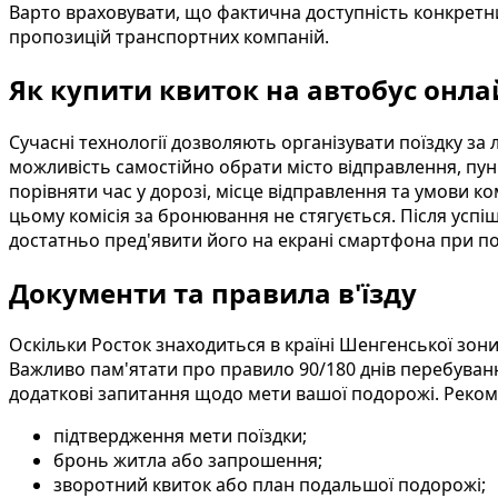
Варто враховувати, що фактична доступність конкретних
пропозицій транспортних компаній.
Як купити квиток на автобус онла
Сучасні технології дозволяють організувати поїздку за
можливість самостійно обрати місто відправлення, пун
порівняти час у дорозі, місце відправлення та умови к
цьому комісія за бронювання не стягується. Після усп
достатньо пред'явити його на екрані смартфона при по
Документи та правила в'їзду
Оскільки Росток знаходиться в країні Шенгенської зон
Важливо пам'ятати про правило 90/180 днів перебуван
додаткові запитання щодо мети вашої подорожі. Реком
підтвердження мети поїздки;
бронь житла або запрошення;
зворотний квиток або план подальшої подорожі;