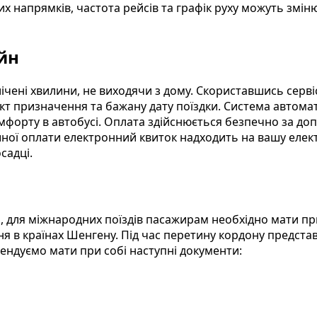
 напрямків, частота рейсів та графік руху можуть зміню
йн
 лічені хвилини, не виходячи з дому. Скориставшись серв
кт призначення та бажану дату поїздки. Система автома
омфорту в автобусі. Оплата здійснюється безпечно за до
ішної оплати електронний квиток надходить на вашу елек
садці.
и, для міжнародних поїздів пасажирам необхідно мати п
ня в країнах Шенгену. Під час перетину кордону предст
ендуємо мати при собі наступні документи: