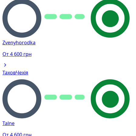
Zvenyhorodka
От
4 600
грн
Тахов
Чехія
Talne
От
4 600
грн