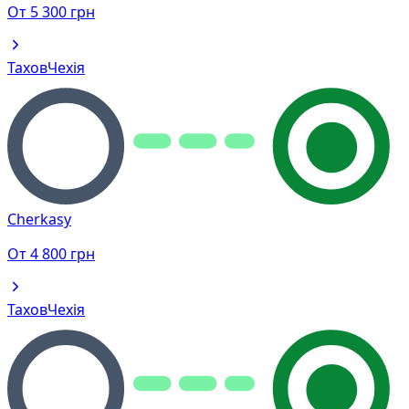
От
5 300
грн
Тахов
Чехія
Cherkasy
От
4 800
грн
Тахов
Чехія