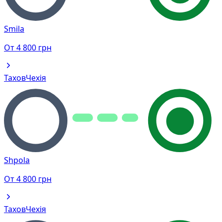
Smila
От
4 800
грн
Тахов
Чехія
Shpola
От
4 800
грн
Тахов
Чехія