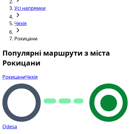
Усі напрямки
Чехія
Рокицани
Популярні маршрути з міста
Рокицани
Рокицани
Чехія
Odesa