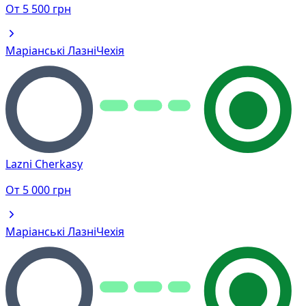
От
5 500
грн
Маріанські Лазні
Чехія
Lazni Cherkasy
От
5 000
грн
Маріанські Лазні
Чехія