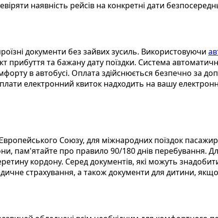
віряти наявність рейсів на конкретні дати безпосередн
проїзні документи без зайвих зусиль. Використовуючи
ав
кт прибуття та бажану дату поїздки. Система автоматичн
омфорту в автобусі. Оплата здійснюється безпечно за до
 оплати електронний квиток надходить на вашу електронн
м Європейського Союзу, для міжнародних поїздок пасажи
ни, пам'ятайте про правило 90/180 днів перебування. Дл
етину кордону. Серед документів, які можуть знадобитис
дичне страхування, а також документи для дитини, якщо