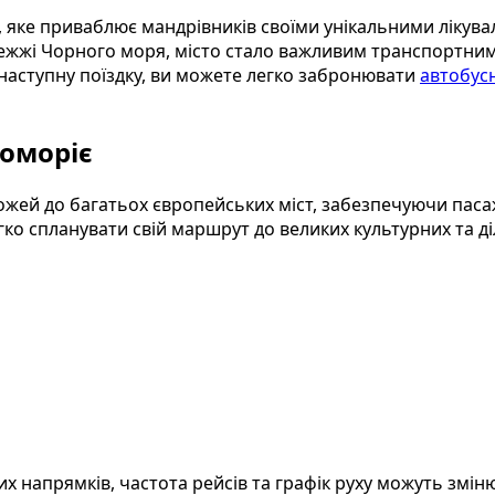
, яке приваблює мандрівників своїми унікальними ліку
жі Чорного моря, місто стало важливим транспортним в
ю наступну поїздку, ви можете легко забронювати
автобусн
Поморіє
ожей до багатьох європейських міст, забезпечуючи пас
ко спланувати свій маршрут до великих культурних та ді
 напрямків, частота рейсів та графік руху можуть зміню