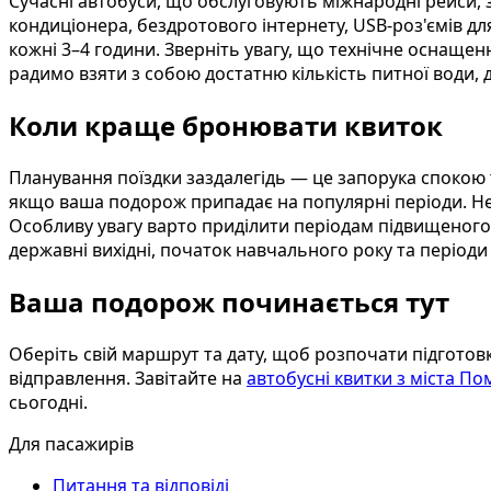
Сучасні автобуси, що обслуговують міжнародні рейси,
кондиціонера, бездротового інтернету, USB-роз'ємів дл
кожні 3–4 години. Зверніть увагу, що технічне оснаще
радимо взяти з собою достатню кількість питної води,
Коли краще бронювати квиток
Планування поїздки заздалегідь — це запорука спокою 
якщо ваша подорож припадає на популярні періоди. Не 
Особливу увагу варто приділити періодам підвищеного по
державні вихідні, початок навчального року та період
Ваша подорож починається тут
Оберіть свій маршрут та дату, щоб розпочати підготов
відправлення. Завітайте на
автобусні квитки з міста По
сьогодні.
Для пасажирів
Питання та відповіді