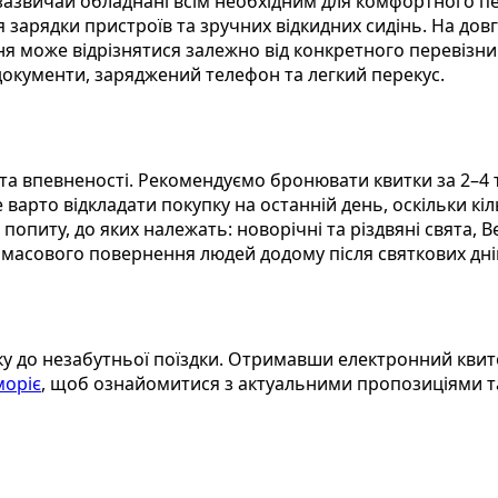
 зазвичай обладнані всім необхідним для комфортного п
я зарядки пристроїв та зручних відкидних сидінь. На до
ння може відрізнятися залежно від конкретного перевізн
 документи, заряджений телефон та легкий перекус.
та впевненості. Рекомендуємо бронювати квитки за 2–4 
варто відкладати покупку на останній день, оскільки кі
питу, до яких належать: новорічні та різдвяні свята, Вел
и масового повернення людей додому після святкових дні
ку до незабутньої поїздки. Отримавши електронний квито
моріє
, щоб ознайомитися з актуальними пропозиціями т