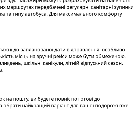
ереїзду. Пасажири можуть розраховувати на наявність
вгих маршрутах передбачені регулярні санітарні зупинки
ика та типу автобуса. Для максимального комфорту
тижні до запланованої дати відправлення, особливо
лькість місць на зручні рейси може бути обмеженою.
икдень, шкільні канікули, літній відпускний сезон,
в.
к на пошту, ви будете повністю готові до
а обрати найкращий варіант для вашої подорожі вже