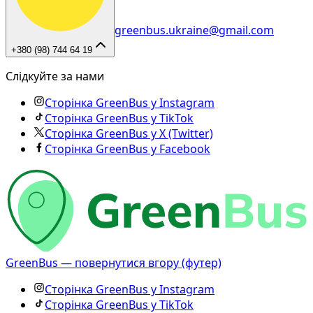
greenbus.ukraine@gmail.com
+380 (98) 744 64 19
Слідкуйте за нами
Сторінка GreenBus у Instagram
Сторінка GreenBus у TikTok
Сторінка GreenBus у X (Twitter)
Сторінка GreenBus у Facebook
GreenBus — повернутися вгору (футер)
Сторінка GreenBus у Instagram
Сторінка GreenBus у TikTok