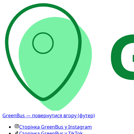
GreenBus — повернутися вгору (футер)
Сторінка GreenBus у Instagram
Сторінка GreenBus у TikTok