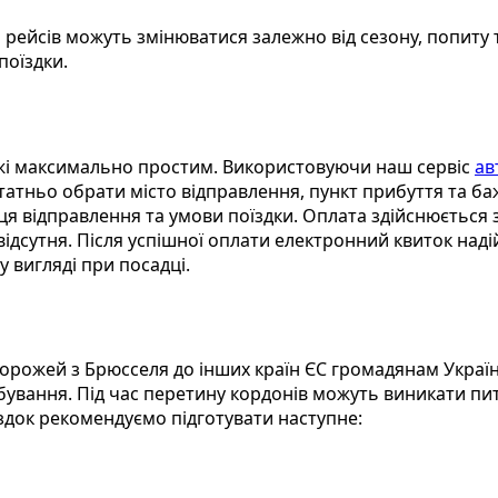
 рейсів можуть змінюватися залежно від сезону, попиту 
поїздки.
ожі максимально простим. Використовуючи наш сервіс
ав
статньо обрати місто відправлення, пункт прибуття та б
ісця відправлення та умови поїздки. Оплата здійснюєтьс
відсутня. Після успішної оплати електронний квиток наді
 вигляді при посадці.
одорожей з Брюсселя до інших країн ЄС громадянам Укра
бування. Під час перетину кордонів можуть виникати пи
здок рекомендуємо підготувати наступне: