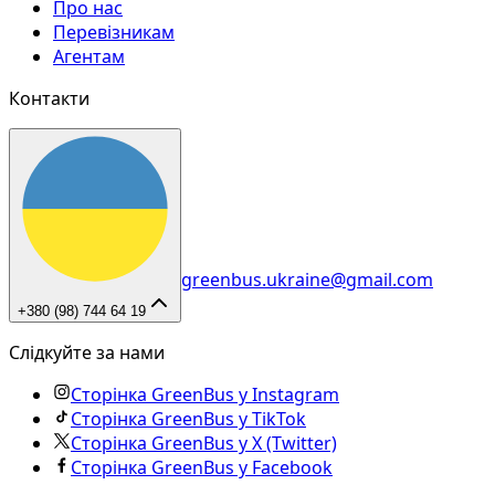
Про нас
Перевізникам
Агентам
Контакти
greenbus.ukraine@gmail.com
+380 (98) 744 64 19
Слідкуйте за нами
Сторінка GreenBus у Instagram
Сторінка GreenBus у TikTok
Сторінка GreenBus у X (Twitter)
Сторінка GreenBus у Facebook