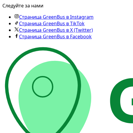
Следуйте за нами
Страница GreenBus в Instagram
Страница GreenBus в TikTok
Страница GreenBus в X (Twitter)
Страница GreenBus в Facebook