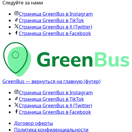
Следуйте за нами
Страница GreenBus в Instagram
Страница GreenBus в TikTok
Страница GreenBus в X (Twitter)
Страница GreenBus в Facebook
GreenBus — вернуться на главную (футер)
Страница GreenBus в Instagram
Страница GreenBus в TikTok
Страница GreenBus в X (Twitter)
Страница GreenBus в Facebook
Договор оферты
Политика конфиденциальности