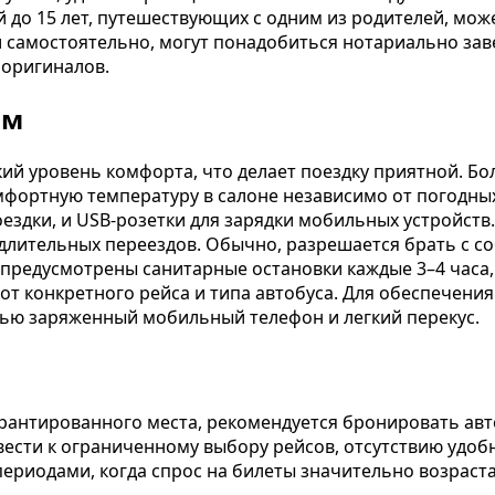
й до 15 лет, путешествующих с одним из родителей, мож
самостоятельно, могут понадобиться нотариально заве
 оригиналов.
ом
ий уровень комфорта, что делает поездку приятной. Б
ртную температуру в салоне независимо от погодных у
 поездки, и USB-розетки для зарядки мобильных устройс
длительных переездов. Обычно, разрешается брать с со
 предусмотрены санитарные остановки каждые 3–4 часа,
 от конкретного рейса и типа автобуса. Для обеспечен
тью заряженный мобильный телефон и легкий перекус.
рантированного места, рекомендуется бронировать авт
вести к ограниченному выбору рейсов, отсутствию удоб
риодами, когда спрос на билеты значительно возрастае