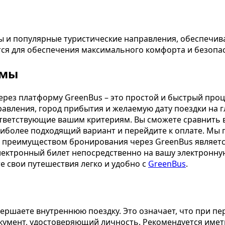
 и популярные туристические направления, обеспечи
ся для обеспечения максимального комфорта и безопа
умы
через платформу GreenBus – это простой и быстрый про
авления, город прибытия и желаемую дату поездки на г
тветствующие вашим критериям. Вы сможете сравнить вр
аиболее подходящий вариант и перейдите к оплате. Мы п
 преимуществом бронирования через GreenBus является
ктронный билет непосредственно на вашу электронную п
е свои путешествия легко и удобно с
GreenBus
.
вершаете внутреннюю поездку. Это означает, что при п
окумент, удостоверяющий личность. Рекомендуется имет