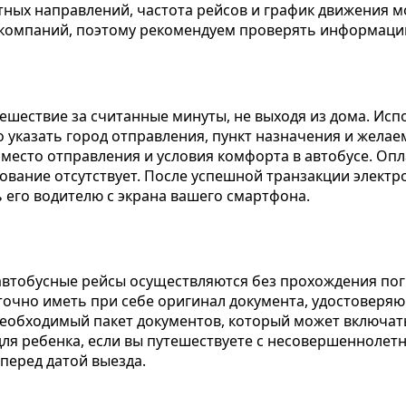
тных направлений, частота рейсов и график движения мо
 компаний, поэтому рекомендуем проверять информаци
шествие за считанные минуты, не выходя из дома. Исп
о указать город отправления, пункт назначения и желае
, место отправления и условия комфорта в автобусе. О
рование отсутствует. После успешной транзакции электр
 его водителю с экрана вашего смартфона.
 автобусные рейсы осуществляются без прохождения по
точно иметь при себе оригинал документа, удостоверяю
еобходимый пакет документов, который может включат
для ребенка, если вы путешествуете с несовершеннолет
перед датой выезда.