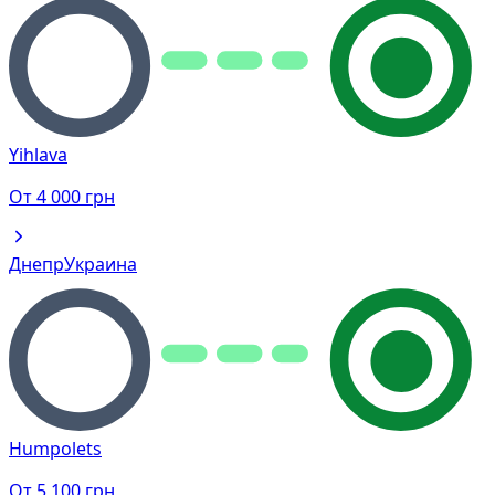
Yihlava
От
4 000
грн
Днепр
Украина
Humpolets
От
5 100
грн