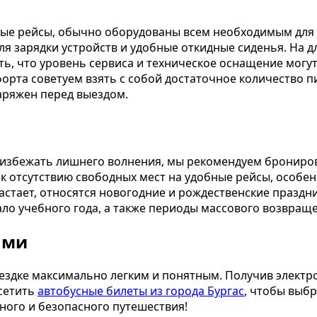
е рейсы, обычно оборудованы всем необходимым для 
ля зарядки устройств и удобные откидные сиденья. На
ть, что уровень сервиса и техническое оснащение могут
орта советуем взять с собой достаточное количество пи
аряжен перед выездом.
 избежать лишнего волнения, мы рекомендуем брониров
 к отсутствию свободных мест на удобные рейсы, особе
астает, относятся новогодние и рождественские праздн
ало учебного года, а также периоды массового возвращ
ами
ездке максимально легким и понятным. Получив электро
сетить
автобусные билеты из города Бургас
, чтобы выб
ного и безопасного путешествия!