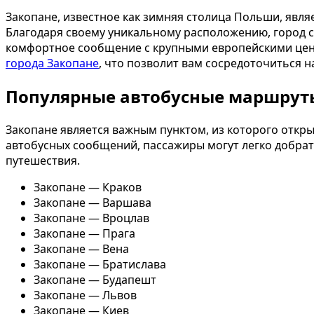
Закопане, известное как зимняя столица Польши, явл
Благодаря своему уникальному расположению, город сл
комфортное сообщение с крупными европейскими цент
города Закопане
, что позволит вам сосредоточиться на
Популярные автобусные маршруты
Закопане является важным пунктом, из которого откр
автобусных сообщений, пассажиры могут легко добрать
путешествия.
Закопане — Краков
Закопане — Варшава
Закопане — Вроцлав
Закопане — Прага
Закопане — Вена
Закопане — Братислава
Закопане — Будапешт
Закопане — Львов
Закопане — Киев