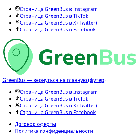
Страница GreenBus в Instagram
Страница GreenBus в TikTok
Страница GreenBus в X (Twitter)
Страница GreenBus в Facebook
GreenBus — вернуться на главную (футер)
Страница GreenBus в Instagram
Страница GreenBus в TikTok
Страница GreenBus в X (Twitter)
Страница GreenBus в Facebook
Договор оферты
Политика конфиденциальности