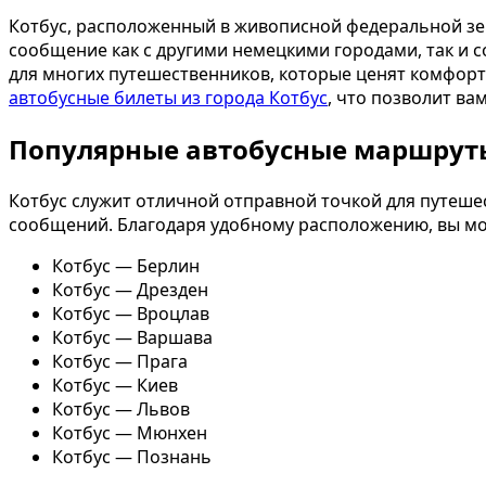
Котбус, расположенный в живописной федеральной зе
сообщение как с другими немецкими городами, так и 
для многих путешественников, которые ценят комфорт
автобусные билеты из города Котбус
, что позволит в
Популярные автобусные маршруты
Котбус служит отличной отправной точкой для путеше
сообщений. Благодаря удобному расположению, вы мож
Котбус — Берлин
Котбус — Дрезден
Котбус — Вроцлав
Котбус — Варшава
Котбус — Прага
Котбус — Киев
Котбус — Львов
Котбус — Мюнхен
Котбус — Познань