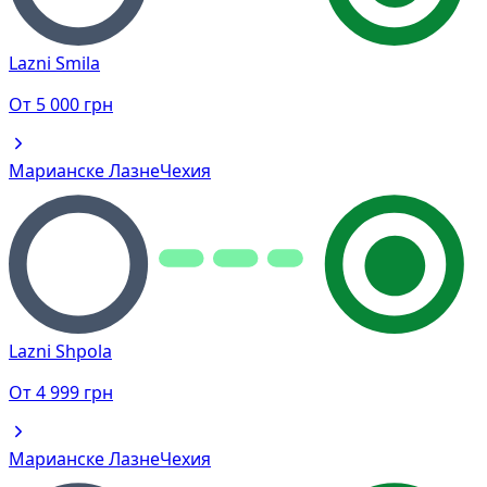
Lazni Smila
От
5 000
грн
Марианске Лазне
Чехия
Lazni Shpola
От
4 999
грн
Марианске Лазне
Чехия