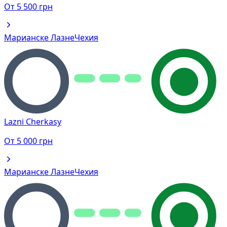
От
5 500
грн
Марианске Лазне
Чехия
Lazni Cherkasy
От
5 000
грн
Марианске Лазне
Чехия