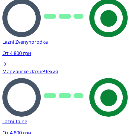
Lazni Zvenyhorodka
От
4 800
грн
Марианске Лазне
Чехия
Lazni Talne
От
4 800
грн