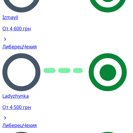
Izmayil
От
4 600
грн
Либерец
Чехия
Ladyzhynka
От
4 500
грн
Либерец
Чехия