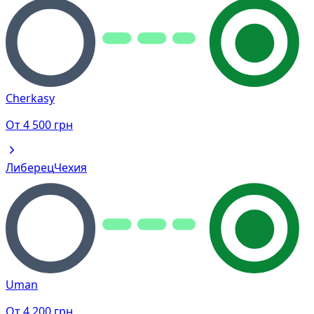
Cherkasy
От
4 500
грн
Либерец
Чехия
Uman
От
4 200
грн