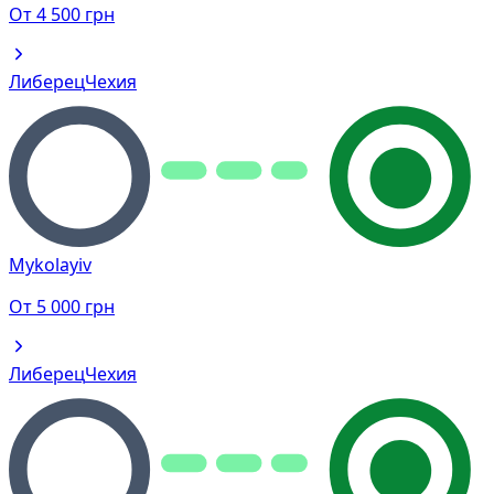
От
4 500
грн
Либерец
Чехия
Mykolayiv
От
5 000
грн
Либерец
Чехия