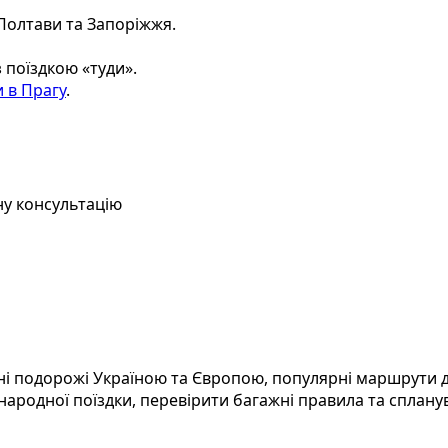
 Полтави та Запоріжжя.
 поїздкою «туди».
и в Прагу
.
ну консультацію
і подорожі Україною та Європою, популярні маршрути до 
народної поїздки, перевірити багажні правила та спланув