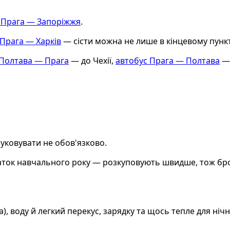
 Прага — Запоріжжя
.
 Прага — Харків
— сісти можна не лише в кінцевому пункті,
 Полтава — Прага
— до Чехії,
автобус Прага — Полтава
— 
ковувати не обов'язково.
очаток навчального року — розкуповують швидше, тож бр
, воду й легкий перекус, зарядку та щось тепле для нічн