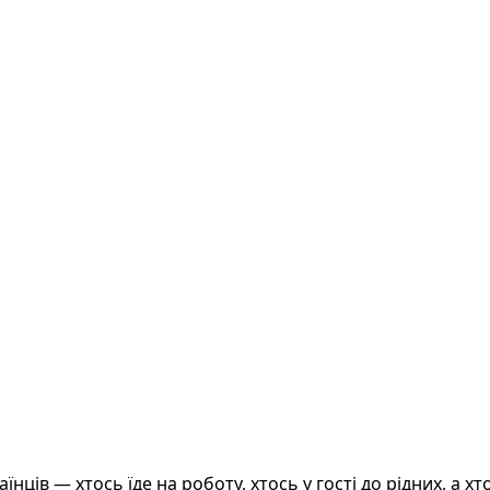
нців — хтось їде на роботу, хтось у гості до рідних, а х