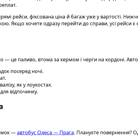
реплат.
мі рейси, фіксована ціна й багаж уже у вартості. Нижче 
кою. Якщо хочете одразу перейти до справи, усі рейси є 
о — це паливо, втома за кермом і черги на кордоні. Авто
адок посеред ночі.
ат.
алізу, як у лоукостах.
 для відпочинку.
з
ямок —
автобус Одеса — Прага
. Плануєте повернення? О