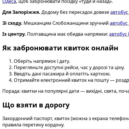
Одеса
, щоб забронювати поїздку «туди й назад».
Для Запоріжжя.
Додому без пересадок довезе
автобус
Зі сходу.
Мешканцям Слобожанщини зручний
автобус
Із центру.
Полтавщина має обидва напрямки:
автобус
Як забронювати квиток онлайн
Оберіть напрямок і дату.
Перегляньте доступні рейси, час у дорозі та ціну.
Введіть дані пасажира й оплатіть карткою.
Отримайте електронний квиток на пошту — роздру
Порада: квитки на популярні дати — вихідні, свята, п
Що взяти в дорогу
Закордонний паспорт, квиток (можна з екрана телефона)
правила перетину кордону.