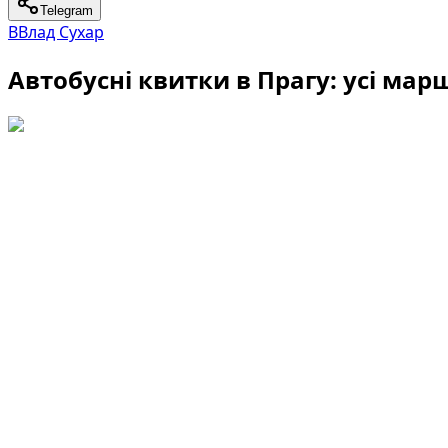
Telegram
В
Влад Сухар
Автобусні квитки в Прагу: усі марш