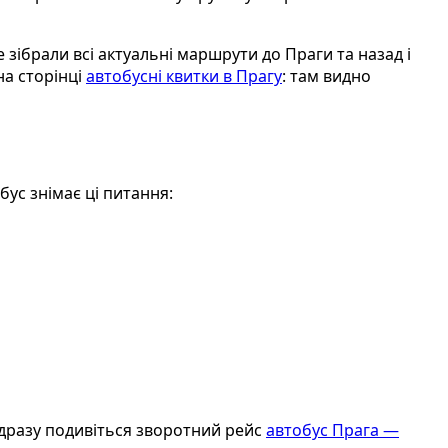
зібрали всі актуальні маршрути до Праги та назад і
на сторінці
автобусні квитки в Прагу
: там видно
бус знімає ці питання:
дразу подивіться зворотний рейс
автобус Прага —