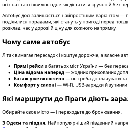
всіх на старті хвилює одне: як дістатися зручно й без пе
Автобус досі залишається найпростішим варіантом — пря
поділилися порадами, які стануть у пригоді перед поїзд
розклад, час у дорозі й ціну для кожного напрямку.
Чому саме автобус
Літак вимагає пересадок і коштує дорожче, а власне авт
Прямі рейси
з багатьох міст України — без перес
Ціна відома наперед
— жодних прихованих допл
Багаж уже включено
— не треба доплачувати за в
Комфорт у салоні
— Wi-Fi, USB-зарядки й зупинки
Які маршрути до Праги діють зара
Обирайте своє місто — і переходьте до бронювання.
З Одеси та півдня.
Найпопулярніший південний напр